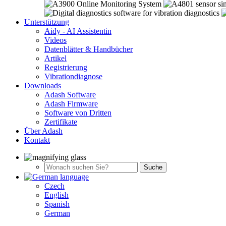
Unterstützung
Aidy - AI Assistentin
Videos
Datenblätter & Handbücher
Artikel
Registrierung
Vibrationdiagnose
Downloads
Adash Software
Adash Firmware
Software von Dritten
Zertifikate
Über Adash
Kontakt
Czech
English
Spanish
German