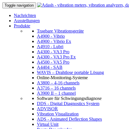
Toggle navigation
Nachrichten
Ausstellungen
Produkte
Tragbare Vibrationsgeräte
A4900 - Vibrio
A4900 - Vibrio Ex
A4910 - Lubri
A4300 - VA3 Pro
A4300 - VA3 Pro Ex
A4500 - VA5 Pro
A4404 - SAB
WAVIS – Drahtlose portable Lösung
Online-Monitoring-Systeme
A3800 – 4-16 channels
A3716 – 16 channels
A3900 II – 1 channel
Software für Schwingungsdiagnose
DDS - Digital Diagnostics System
ADVISOR
Vibration Visualization
ADS - Animated Deflection Shapes
Virtual Unit