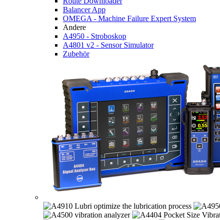
Route Downloader
Balancer App
OMEGA - Machine Failure Expert System
Andere
A4950 - Stroboskop
A4801 v2 - Sensor Simulator
Zubehör