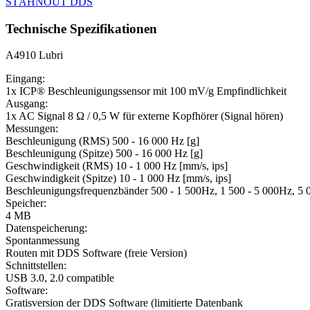
STÁHNOUT DDS
Technische Spezifikationen
A4910 Lubri
Eingang:
1x ICP® Beschleunigungssensor mit 100 mV/g Empfindlichkeit
Ausgang:
1x AC Signal 8 Ω / 0,5 W für externe Kopfhörer (Signal hören)
Messungen:
Beschleunigung (RMS) 500 - 16 000 Hz [g]
Beschleunigung (Spitze) 500 - 16 000 Hz [g]
Geschwindigkeit (RMS) 10 - 1 000 Hz [mm/s, ips]
Geschwindigkeit (Spitze) 10 - 1 000 Hz [mm/s, ips]
Beschleunigungsfrequenzbänder 500 - 1 500Hz, 1 500 - 5 000Hz, 5 0
Speicher:
4 MB
Datenspeicherung:
Spontanmessung
Routen mit DDS Software (freie Version)
Schnittstellen:
USB 3.0, 2.0 compatible
Software:
Gratisversion der DDS Software (limitierte Datenbank