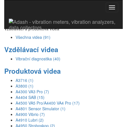
Videa
Toggle
navigati
Jak nastavit titulky do Českého jazyka?
Vzdělávací a produktová videa
Všechna videa (91)
Vzdělávací videa
Vibrační diagnostika (40)
Produktová videa
A3716 (1)
A3800 (1)
A4300 VA3 Pro (7)
A4404 SAB (15)
A4500 VA5 Pro/A4400 VA4 Pro (17)
A4801 Sensor Simulator (1)
A4900 Vibrio (7)
A4910 Lubri (2)
A4950 Stroboskop (2)