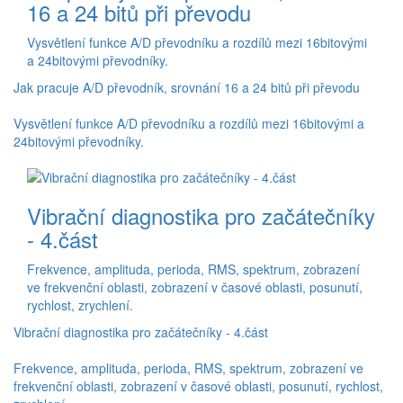
16 a 24 bitů při převodu
Vysvětlení funkce A/D převodníku a rozdílů mezi 16bitovými
a 24bitovými převodníky.
Jak pracuje A/D převodník, srovnání 16 a 24 bitů při převodu
Vysvětlení funkce A/D převodníku a rozdílů mezi 16bitovými a
24bitovými převodníky.
Vibrační diagnostika pro začátečníky
- 4.část
Frekvence, amplituda, perioda, RMS, spektrum, zobrazení
ve frekvenční oblasti, zobrazení v časové oblasti, posunutí,
rychlost, zrychlení.
Vibrační diagnostika pro začátečníky - 4.část
Frekvence, amplituda, perioda, RMS, spektrum, zobrazení ve
frekvenční oblasti, zobrazení v časové oblasti, posunutí, rychlost,