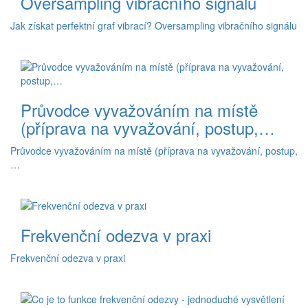
Oversampling vibračního signálu
Jak získat perfektní graf vibrací? Oversampling vibračního signálu
Průvodce vyvažováním na místě
(příprava na vyvažování, postup,…
Průvodce vyvažováním na místě (příprava na vyvažování, postup,
…
Frekvenční odezva v praxi
Frekvenční odezva v praxi