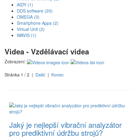
AIDY (1)
DDS software (20)
OMEGA (3)
Smartphone Apps (2)
Virtual Unit (2)
WAVIS (1)
Videa - Vzdělávací videa
Zobrazení:
Stránka 1 / 2 |
Další
|
Konec
Jaký je nejlepší vibrační analyzátor
pro prediktivní údržbu strojů?