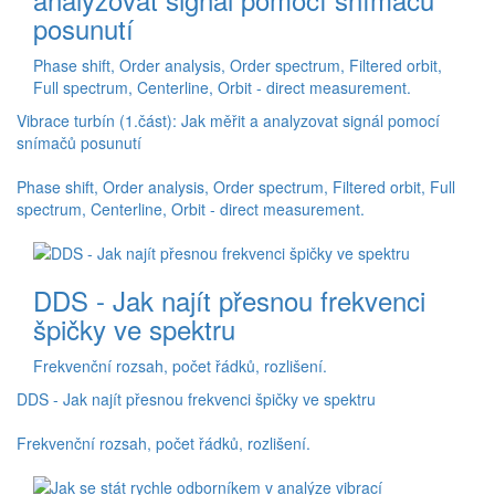
posunutí
Phase shift, Order analysis, Order spectrum, Filtered orbit,
Full spectrum, Centerline, Orbit - direct measurement.
Vibrace turbín (1.část): Jak měřit a analyzovat signál pomocí
snímačů posunutí
Phase shift, Order analysis, Order spectrum, Filtered orbit, Full
spectrum, Centerline, Orbit - direct measurement.
DDS - Jak najít přesnou frekvenci
špičky ve spektru
Frekvenční rozsah, počet řádků, rozlišení.
DDS - Jak najít přesnou frekvenci špičky ve spektru
Frekvenční rozsah, počet řádků, rozlišení.