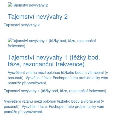
Tajemství nevývahy 2
Tajemství nevývahy 2
Tajemství nevývahy 1 (těžký bod,
fáze, rezonanční frekvence)
Vysvětlení vztahu mezi polohou těžkého bodu a vibracemi (v
posunutí). Vysvětlení fáze. Pochopení této problematiky vám
pomůže při vyvažování.
Tajemství nevývahy 1 (těžký bod, fáze, rezonanční frekvence)
Vysvětlení vztahu mezi polohou těžkého bodu a vibracemi (v
posunutí). Vysvětlení fáze. Pochopení této problematiky vám
pomůže při vyvažování.